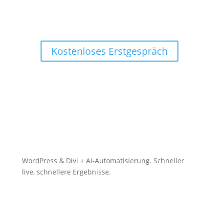
WordPress- & CRM-
Workflows – messbar,
sauber, schnell.
Kostenloses Erstgespräch
WordPress & Divi + AI-Automatisierung. Schneller
live, schnellere Ergebnisse.