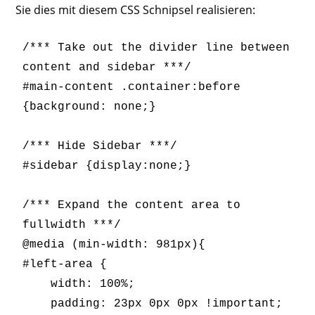
Sie dies mit diesem CSS Schnipsel realisieren:
/*** Take out the divider line between 
content and sidebar ***/

#main-content .container:before 
{background: none;}

/*** Hide Sidebar ***/

#sidebar {display:none;}

/*** Expand the content area to 
fullwidth ***/

@media (min-width: 981px){

#left-area {

    width: 100%;

    padding: 23px 0px 0px !important;
