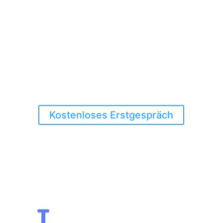
Weniger Klicks, mehr
Output. Ich automatisiere
deine WordPress- & CRM-
Workflows – messbar,
sauber, schnell.
Kostenloses Erstgespräch