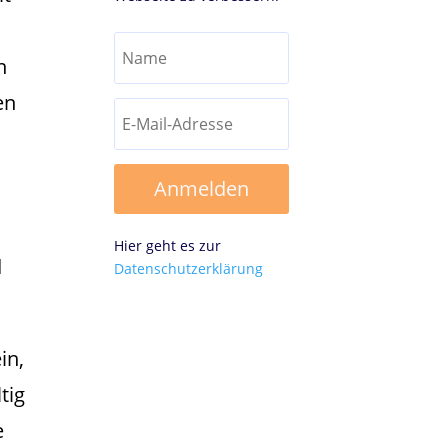
n
en
Anmelden
Hier geht es zur
d
Datenschutzerklärung
in,
tig
e