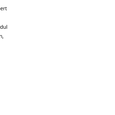
ert
odul
n,
h